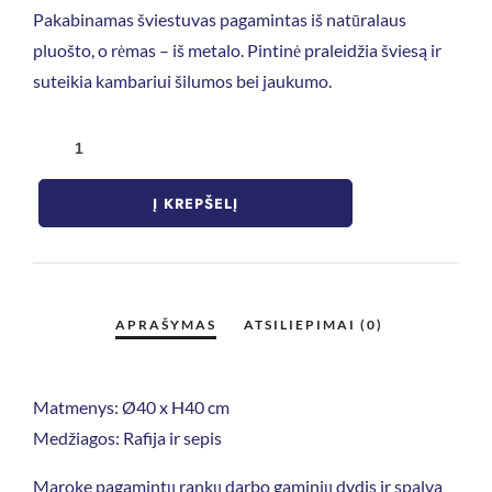
Pakabinamas šviestuvas pagamintas iš natūralaus
pluošto, o rėmas – iš metalo. Pintinė praleidžia šviesą ir
suteikia kambariui šilumos bei jaukumo.
Į KREPŠELĮ
Matmenys: Ø40 x H40 cm
Medžiagos: Rafija ir sepis
Maroke pagamintų rankų darbo gaminių dydis ir spalva