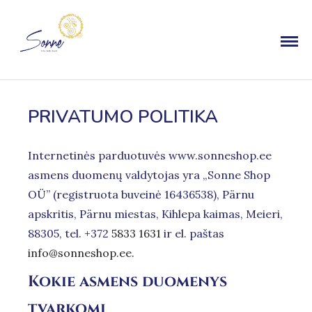
PRIVATUMO POLITIKA
Internetinės parduotuvės www.sonneshop.ee
asmens duomenų valdytojas yra „Sonne Shop
OÜ” (registruota buveinė 16436538), Pärnu
apskritis, Pärnu miestas, Kihlepa kaimas, Meieri,
88305, tel. +372
5833 1631
ir el. paštas
info@sonneshop.ee
.
Kokie asmens duomenys
tvarkomi