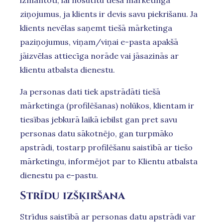
izmantoti, lai nosūtītu tiešā mārketinga
ziņojumus, ja klients ir devis savu piekrišanu. Ja
klients nevēlas saņemt tiešā mārketinga
paziņojumus, viņam/viņai e-pasta apakšā
jāizvēlas attiecīga norāde vai jāsazinās ar
klientu atbalsta dienestu.
Ja personas dati tiek apstrādāti tiešā
mārketinga (profilēšanas) nolūkos, klientam ir
tiesības jebkurā laikā iebilst gan pret savu
personas datu sākotnējo, gan turpmāko
apstrādi, tostarp profilēšanu saistībā ar tiešo
mārketingu, informējot par to Klientu atbalsta
dienestu pa e-pastu.
Strīdu izšķiršana
Strīdus saistībā ar personas datu apstrādi var