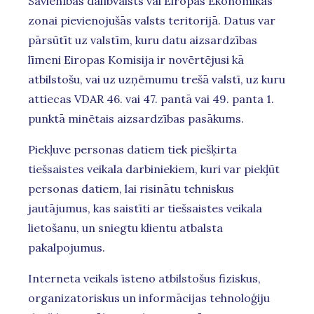
Savienības dalībvalsts vai Eiropas Ekonomikas
zonai pievienojušās valsts teritorijā. Datus var
pārsūtīt uz valstīm, kuru datu aizsardzības
līmeni Eiropas Komisija ir novērtējusi kā
atbilstošu, vai uz uzņēmumu trešā valstī, uz kuru
attiecas VDAR 46. vai 47. pantā vai 49. panta 1.
punktā minētais aizsardzības pasākums.
Piekļuve personas datiem tiek piešķirta
tiešsaistes veikala darbiniekiem, kuri var piekļūt
personas datiem, lai risinātu tehniskus
jautājumus, kas saistīti ar tiešsaistes veikala
lietošanu, un sniegtu klientu atbalsta
pakalpojumus.
Interneta veikals īsteno atbilstošus fiziskus,
organizatoriskus un informācijas tehnoloģiju