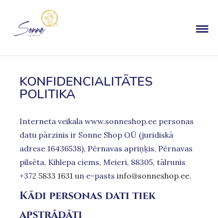
KONFIDENCIALITĀTES
POLITIKA
Interneta veikala www.sonneshop.ee personas
datu pārzinis ir Sonne Shop OÜ (juridiskā
adrese 16436538), Pērnavas apriņķis, Pērnavas
pilsēta, Kihlepa ciems, Meieri, 88305, tālrunis
+372
5833 1631
un e-pasts
info@sonneshop.ee
.
Kādi personas dati tiek
apstrādāti