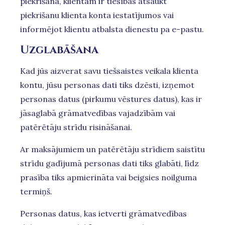
piekrišana, klientam ir tiesības atsaukt
piekrišanu klienta konta iestatījumos vai
informējot klientu atbalsta dienestu pa e-pastu.
Uzglabāšana
Kad jūs aizverat savu tiešsaistes veikala klienta
kontu, jūsu personas dati tiks dzēsti, izņemot
personas datus (pirkumu vēstures datus), kas ir
jāsaglabā grāmatvedības vajadzībām vai
patērētāju strīdu risināšanai.
Ar maksājumiem un patērētāju strīdiem saistītu
strīdu gadījumā personas dati tiks glabāti, līdz
prasība tiks apmierināta vai beigsies noilguma
termiņš.
Personas datus, kas ietverti grāmatvedības