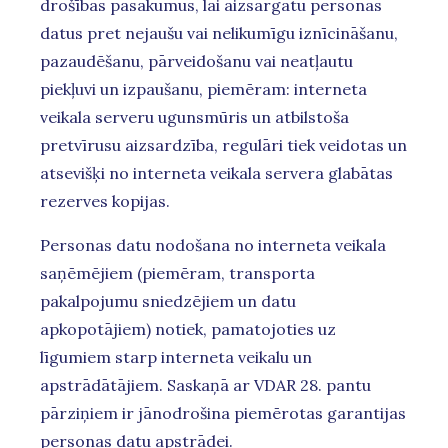
drošības pasākumus, lai aizsargātu personas
datus pret nejaušu vai nelikumīgu iznīcināšanu,
pazaudēšanu, pārveidošanu vai neatļautu
piekļuvi un izpaušanu, piemēram: interneta
veikala serveru ugunsmūris un atbilstoša
pretvīrusu aizsardzība, regulāri tiek veidotas un
atsevišķi no interneta veikala servera glabātas
rezerves kopijas.
Personas datu nodošana no interneta veikala
saņēmējiem (piemēram, transporta
pakalpojumu sniedzējiem un datu
apkopotājiem) notiek, pamatojoties uz
līgumiem starp interneta veikalu un
apstrādātājiem. Saskaņā ar VDAR 28. pantu
pārziņiem ir jānodrošina piemērotas garantijas
personas datu apstrādei.