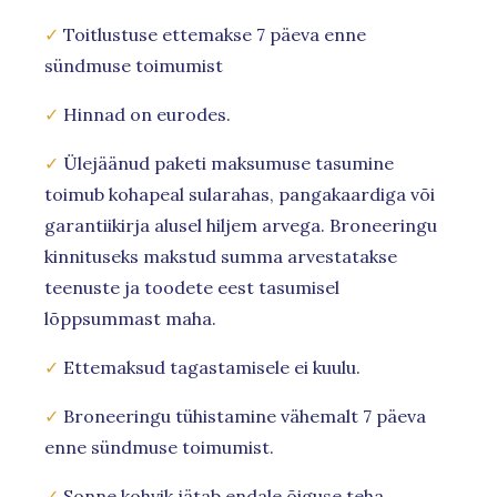
✓
Toitlustuse ettemakse 7 päeva enne
sündmuse toimumist
✓
Hinnad on eurodes.
✓
Ülejäänud paketi maksumuse tasumine
toimub kohapeal sularahas, pangakaardiga või
garantiikirja alusel hiljem arvega. Broneeringu
kinnituseks makstud summa arvestatakse
teenuste ja toodete eest tasumisel
lõppsummast maha.
✓
Ettemaksud tagastamisele ei kuulu.
✓
Broneeringu tühistamine vähemalt 7 päeva
enne sündmuse toimumist.
✓
Sonne kohvik jätab endale õiguse teha