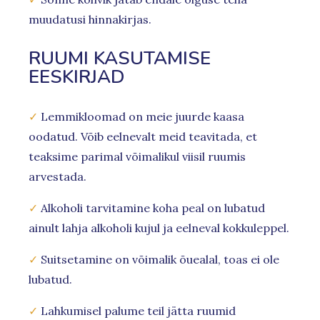
muudatusi hinnakirjas.
RUUMI KASUTAMISE
EESKIRJAD
✓
Lemmikloomad on meie juurde kaasa
oodatud. Võib eelnevalt meid teavitada, et
teaksime parimal võimalikul viisil ruumis
arvestada.
✓
Alkoholi tarvitamine koha peal on lubatud
ainult lahja alkoholi kujul ja eelneval kokkuleppel.
✓
Suitsetamine on võimalik õuealal, toas ei ole
lubatud.
✓
Lahkumisel palume teil jätta ruumid