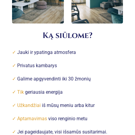
Ką siūlome?
✓
Jauki ir ypatinga atmosfera
✓
Privatus kambarys
✓
Galime apgyvendinti iki 30 žmonių
✓ Tik
geriausia energija
✓ Užkandžiai
iš mūsų meniu arba kitur
✓ Aptarnavimas
viso renginio metu
✓
Jei pageidaujate, visi išsamūs susitarimai.