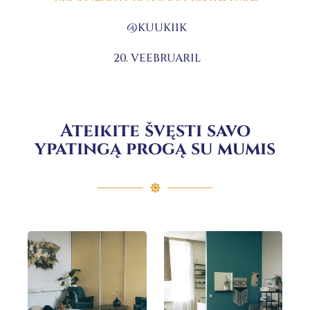
@KUUKIIK
20. VEEBRUARIL
Ateikite švęsti savo
ypatingą progą su mumis