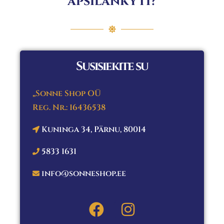
apsilankyti?
Susisiekite su
„Sonne Shop OÜ
Reg. Nr.: 16436538
Kuninga 34, Pärnu, 80014
5833 1631
info@sonneshop.ee