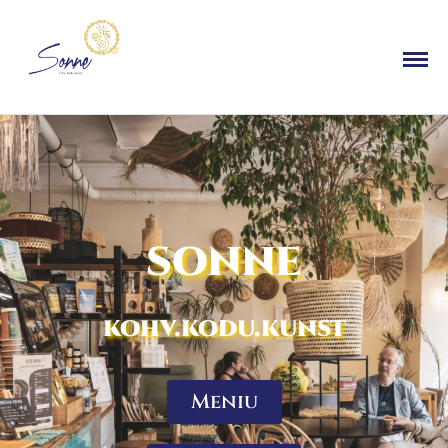
SONNE
kohv.kodu.kunst
Meniu