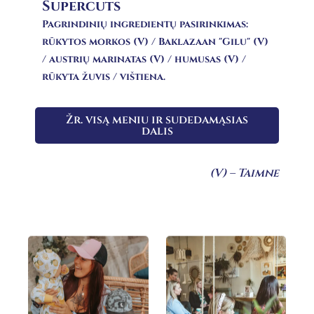
Supercuts
Pagrindinių ingredientų pasirinkimas:
rūkytos morkos (V) / Baklazaan "Gilu" (V)
/ austrių marinatas (V) / humusas (V) /
rūkyta žuvis / vištiena.
Žr. visą meniu ir sudedamąsias
dalis
(V) – Taimne