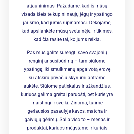
atjauninimas. Pažadame, kad iš mūsų
visada išeisite kupini naujų jėgų ir ypatingo
jausmo, kad jumis rūpinamasi. Dėkojame,
kad apsilankėte mūsų svetainėje, ir tikimės,
kad čia rasite tai, ko jums reikia.
Pas mus galite surengti savo svajonių
renginį ar susibūrimą – tam siūlome
ypatingą, iki smulkmenų apgalvotą erdvę
su atskiru privačiu skyriumi antrame
aukšte. Siūlome patiekalus ir užkandžius,
kuriuos galima greitai paruošti, bet kurie yra
maistingi ir sveiki. Žinoma, turime
geriausios pasaulyje kavos, matcha ir
gaiviųjų gėrimų. Šalia viso to – menas ir
produktai, kuriuos mėgstame ir kuriais