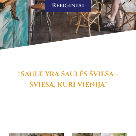
Renginiai
"SAULĖ YRA SAULĖS ŠVIESA -
ŠVIESA, KURI VIENIJA"