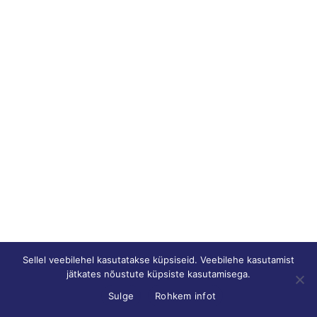
Sellel veebilehel kasutatakse küpsiseid. Veebilehe kasutamist
jätkates nõustute küpsiste kasutamisega.
Sulge
Rohkem infot