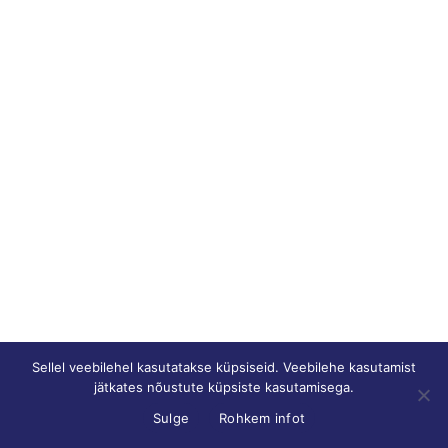
Sellel veebilehel kasutatakse küpsiseid. Veebilehe kasutamist
jätkates nõustute küpsiste kasutamisega.
Sulge
Rohkem infot