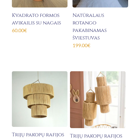
Kvadrato formos
Natūralaus
avikailis su nagais
rotango
pakabinamas
60.00
€
šviestuvas
199.00
€
Trijų pakopų rafijos
Trijų pakopų rafijos