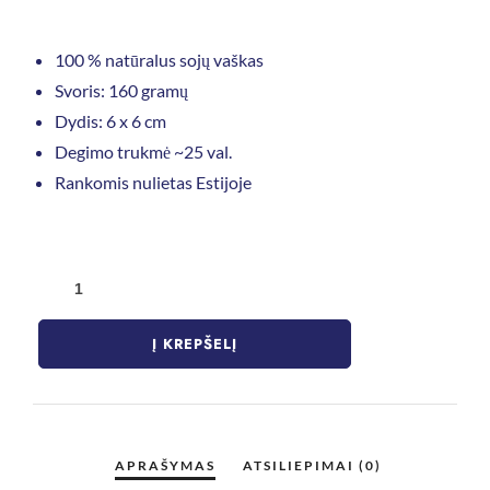
100 % natūralus sojų vaškas
Svoris: 160 gramų
Dydis: 6 x 6 cm
Degimo trukmė ~25 val.
Rankomis nulietas Estijoje
Į KREPŠELĮ