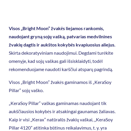
Visos „Bright Moon” žvakės liejamos rankomis,
naudojant gryną sojų vašką, patvarias medvilnines
žvakių dagtis ir aukštos kokybės kvapiuosius aliejus.
Skirta dekoratyviniam naudojimui. Degdami turėkite
omenyje, kad sojų vaškas gali išsisklaidyti, todėl
rekomenduojame naudoti karščiui atsparų pagrindą.
Visos „Bright Moon” žvakės gaminamos iš „KeraSoy
Pillar” sojų vaško.
„KeraSoy Pillar” vaškas gaminamas naudojant tik
aukščiausios kokybės ir atsakingai gaunamas žaliavas.
Kaip ir visi „Kerax” natūralūs žvakių vaškai, „KeraSoy
Pillar 4120” atitinka būtinus reikalavimus, t. y. yra