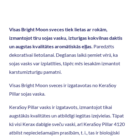
Visas Bright Moon sveces tiek lietas ar rokām,
izmantojot tīru sojas vasku, izturīgas kokvilnas daktis
un augstas kvalitātes aromātiskās eļļas.
Paredzēts
dekoratīvai lietošanai. Degšanas laikā ņemiet vērā, ka
sojas vasks var izplatīties, tāpēc mēs iesakām izmantot
karstumizturīgu pamatni.
Visas Bright Moon sveces ir izgatavotas no KeraSoy
Pillar sojas vaska.
KeraSoy Pillar vasks ir izgatavots, izmantojot tikai
augstākās kvalitātes un atbildīgi iegūtas izejvielas. Tāpat
kā visi Kerax dabīgie sveču vaski, arī KeraSoy Pillar 4120
atbilst nepieciešamajām prasībām, t. i., tas ir bioloģiski