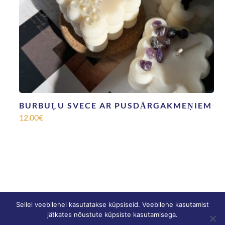
BURBUĻU SVECE AR PUSDĀRGAKMEŅIEM
12.00
€
Sellel veebilehel kasutatakse küpsiseid. Veebilehe kasutamist
jätkates nõustute küpsiste kasutamisega.
© SONNE |
Privātuma politika
|
Tirdzniecības