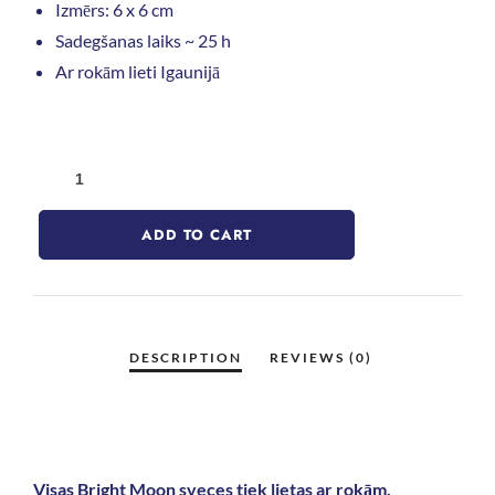
Izmērs: 6 x 6 cm
Sadegšanas laiks ~ 25 h
Ar rokām lieti Igaunijā
ADD TO CART
Visas Bright Moon sveces tiek lietas ar rokām,