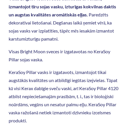
izmantojot tīru sojas vasku, izturīgas kokvilnas daktis
un augstas kvalitātes aromātiskās eļļas.
Paredzēts
dekoratīvai lietošanai. Degšanas laikā ņemiet vērā, ka
sojas vasks var izplatīties, tāpēc mēs iesakām izmantot
karstumizturīgu pamatni.
Visas Bright Moon sveces ir izgatavotas no KeraSoy
Pillar sojas vaska.
KeraSoy Pillar vasks ir izgatavots, izmantojot tikai
augstākās kvalitātes un atbildīgi iegūtas izejvielas. Tāpat
kā visi Kerax dabīgie sveču vaski, arī KeraSoy Pillar 4120
atbilst nepieciešamajām prasībām, t. i., tas ir bioloģiski
noārdāms, vegāns un nesatur palmu eļļu. KeraSoy Pillar
vaska ražošanā netiek izmantoti dzīvnieku izcelsmes
produkti.