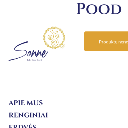
Pood
Produktų neras
APIE MUS
RENGINIAI
ERDVĖS