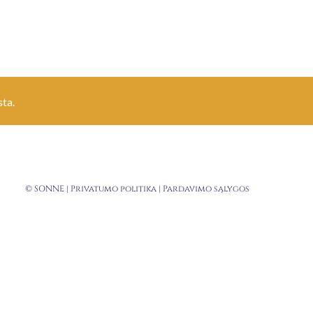
ta.
© SONNE |
Privatumo politika
|
Pardavimo sąlygos