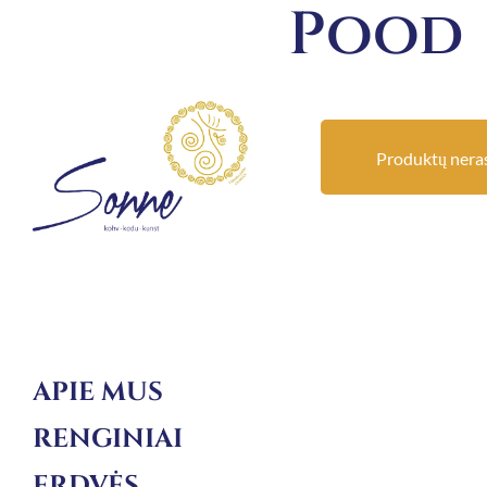
Pood
Produktų neras
APIE MUS
RENGINIAI
ERDVĖS