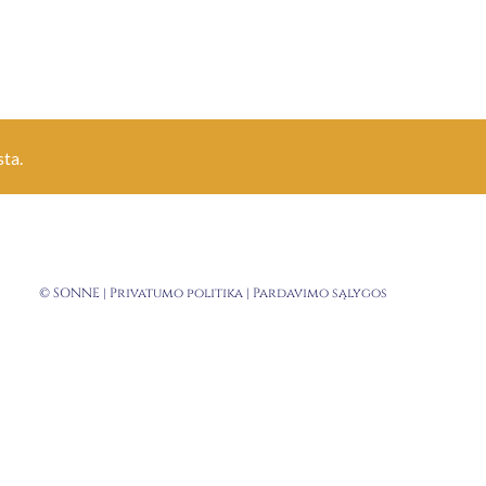
ta.
© SONNE |
Privatumo politika
|
Pardavimo sąlygos