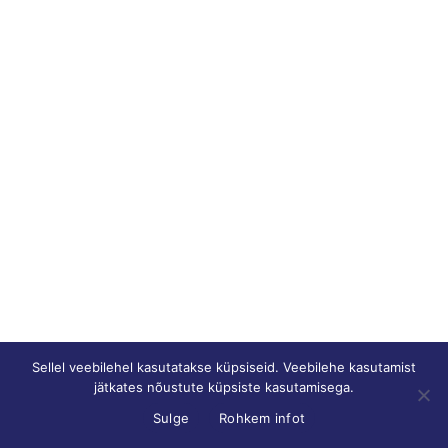
Sellel veebilehel kasutatakse küpsiseid. Veebilehe kasutamist
jätkates nõustute küpsiste kasutamisega.
Sulge
Rohkem infot