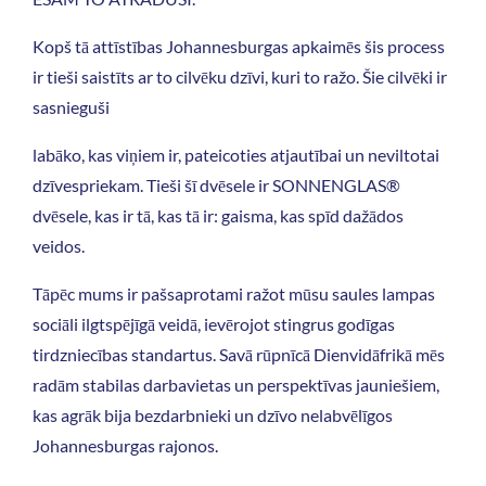
Kopš tā attīstības Johannesburgas apkaimēs šis process
ir tieši saistīts ar to cilvēku dzīvi, kuri to ražo. Šie cilvēki ir
sasnieguši
labāko, kas viņiem ir, pateicoties atjautībai un neviltotai
dzīvespriekam. Tieši šī dvēsele ir SONNENGLAS®
dvēsele, kas ir tā, kas tā ir: gaisma, kas spīd dažādos
veidos.
Tāpēc mums ir pašsaprotami ražot mūsu saules lampas
sociāli ilgtspējīgā veidā, ievērojot stingrus godīgas
tirdzniecības standartus. Savā rūpnīcā Dienvidāfrikā mēs
radām stabilas darbavietas un perspektīvas jauniešiem,
kas agrāk bija bezdarbnieki un dzīvo nelabvēlīgos
Johannesburgas rajonos.