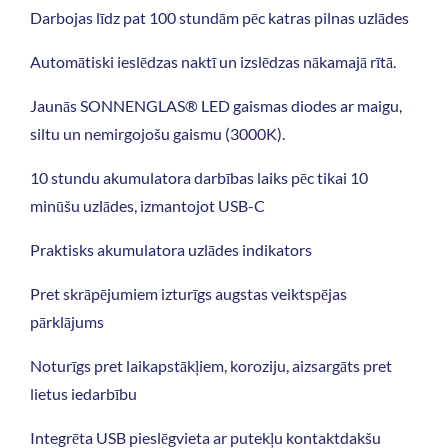
Darbojas līdz pat 100 stundām pēc katras pilnas uzlādes
Automātiski ieslēdzas naktī un izslēdzas nākamajā rītā.
Jaunās SONNENGLAS® LED gaismas diodes ar maigu,
siltu un nemirgojošu gaismu (3000K).
10 stundu akumulatora darbības laiks pēc tikai 10
minūšu uzlādes, izmantojot USB-C
Praktisks akumulatora uzlādes indikators
Pret skrāpējumiem izturīgs augstas veiktspējas
pārklājums
Noturīgs pret laikapstākļiem, koroziju, aizsargāts pret
lietus iedarbību
Integrēta USB pieslēgvieta ar putekļu kontaktdakšu