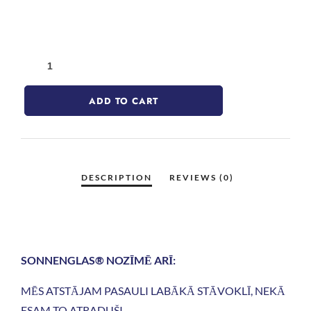
ADD TO CART
SONNENGLAS® NOZĪMĒ ARĪ:
MĒS ATSTĀJAM PASAULI LABĀKĀ STĀVOKLĪ, NEKĀ
ESAM TO ATRADUŠI.