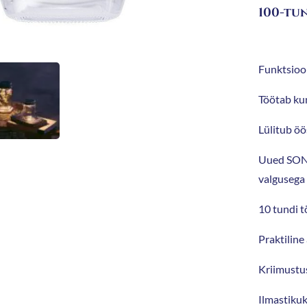
100-tun
Funktsioo
Töötab kun
Lülitub öö
Uued SON
valgusega
10 tundi t
Praktiline
Kriimustu
Ilmastikuk