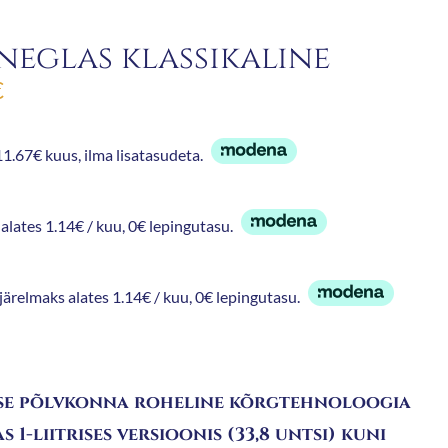
neglas klassikaline
€
1.67€ kuus, ilma lisatasudeta.
alates 1.14€ / kuu, 0€ lepingutasu.
 järelmaks alates 1.14€ / kuu, 0€ lepingutasu.
se põlvkonna roheline kõrgtehnoloogia
s 1-liitrises versioonis (33,8 untsi) kuni