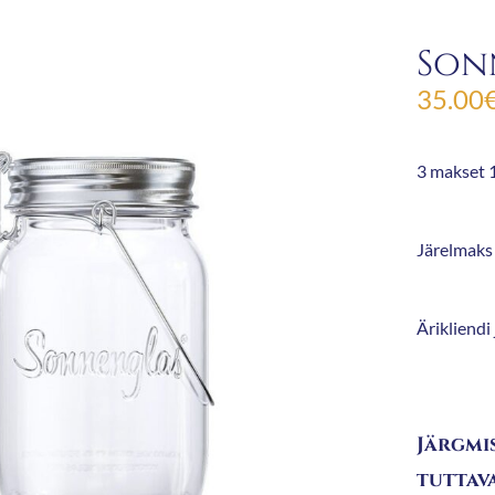
Son
35.00
3 makset 1
Järelmaks 
Ärikliendi
Järgmi
tuttava