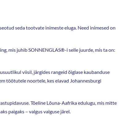
 seotud seda tootvate inimeste eluga. Need inimesed on
e hing, mis juhib SONNENGLAS®-i selle juurde, mis ta on:
suutlikul viisil, järgides rangeid õiglase kaubanduse
rem töötutele noortele, kes elavad Johannesburgi
vastupidavuse. Tõeline Lõuna-Aafrika edulugu, mis mitte
s paigaks – valgus valguse järel.