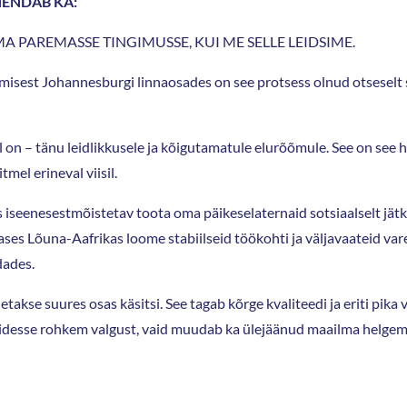
ENDAB KA:
A PAREMASSE TINGIMUSSE, KUI ME SELLE LEIDSIME.
tamisest Johannesburgi linnaosades on see protsess olnud otseselt
eil on – tänu leidlikkusele ja kõigutamatule elurõõmule. See on se
tmel erineval viisil.
 iseenesestmõistetav toota oma päikeselaternaid sotsiaalselt jätku
ses Lõuna-Aafrikas loome stabiilseid töökohti ja väljavaateid va
dades.
e suures osas käsitsi. See tagab kõrge kvaliteedi ja eriti pika 
pidesse rohkem valgust, vaid muudab ka ülejäänud maailma helgemak