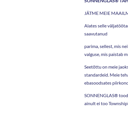
SONNENGLAS® TÄH
JÄTME MEIE MAAILM
Alates selle väljatöö
saavutanud
parima, sellest, mis n
valguse, mis paistab mi
Seetõttu on meie jaoks
standardeid. Meie teha
ebasoodsates piirkon
SONNENGLAS® toodetaks
ainult ei too Townshi