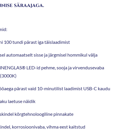
nise säraajaga.
nid:
i 100 tundi pärast iga täislaadimist
sel automaatselt sisse ja järgmisel hommikul välja
NENGLAS® LED-id pehme, sooja ja virvendusevaba
 (3000K)
ööaega pärast vaid 10-minutilist laadimist USB-C kaudu
 aku laetuse näidik
skindel kõrgtehnoloogiline pinnakate
indel, korrosioonivaba, vihma eest kaitstud