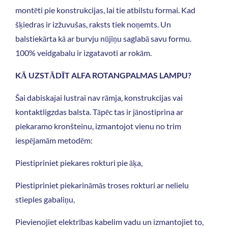
montēti pie konstrukcijas, lai tie atbilstu formai. Kad
šķiedras ir izžuvušas, raksts tiek noņemts. Un
balstiekārta kā ar burvju nūjiņu saglabā savu formu.
100% veidgabalu ir izgatavoti ar rokām.
KĀ UZSTĀDĪT ALFA ROTANGPALMAS LAMPU?
Šai dabiskajai lustrai nav rāmja, konstrukcijas vai
kontaktligzdas balsta. Tāpēc tas ir jānostiprina ar
piekaramo kronšteinu, izmantojot vienu no trim
iespējamām metodēm:
Piestipriniet piekares rokturi pie āķa,
Piestipriniet piekarināmās troses rokturi ar nelielu
stieples gabaliņu,
Pievienojiet elektrības kabelim vadu un izmantojiet to,