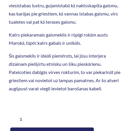
viesistabas lustru, guļamistabā kā naktsskapīša gaismu,
kas karājas pie griestiem, kā vannas istabas gaismu, virs
tualetes vai pat kā terases gaismu.
Katrs piekaramais gaismeklis ir rūpīgi rokām austs
Marokā, tāpēc katrs gabals ir unikāls.
Šis gaismeklis ir ideāli piemērots, lai jūsu interjera
dizainam piešķirtu etnisku un šiku pieskārienu.
Pateicoties dabīgās virves rokturim, to var piekarināt pie
griestiem vai novietot uz lampas pamatnes. Ar šo atveri
augšpusē varat viegli ievietot barošanas kabeli.