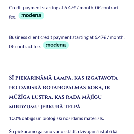
Credit payment starting at 6.47€ / month, 0€ contract
fee.
Business client credit payment starting at 6.47€ / month,
0€ contract fee.
Šī piekarināmā lampa, kas izgatavota
no dabiskā rotangpalmas koka, ir
mūžīga lustra, kas rada mājīgu
mirdzumu jebkurā telpā.
100% dabīgs un bioloģiski noārdāms materiāls.
Šo piekaramo gaismu var uzstādīt dzīvojamā istabā kā