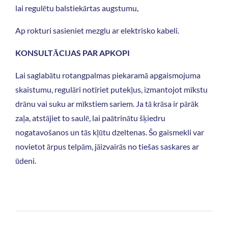
lai regulētu balstiekārtas augstumu,
Ap rokturi sasieniet mezglu ar elektrisko kabeli.
KONSULTĀCIJAS PAR APKOPI
Lai saglabātu rotangpalmas piekaramā apgaismojuma
skaistumu, regulāri notīriet putekļus, izmantojot mīkstu
drānu vai suku ar mīkstiem sariem. Ja tā krāsa ir pārāk
zaļa, atstājiet to saulē, lai paātrinātu šķiedru
nogatavošanos un tās kļūtu dzeltenas. Šo gaismekli var
novietot ārpus telpām, jāizvairās no tiešas saskares ar
ūdeni.