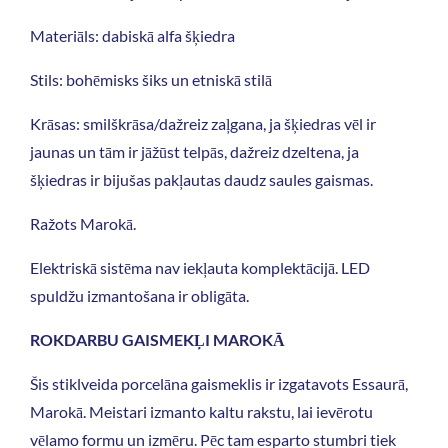
Materiāls: dabiskā alfa šķiedra
Stils: bohēmisks šiks un etniskā stilā
Krāsas: smilškrāsa/dažreiz zaļgana, ja šķiedras vēl ir
jaunas un tām ir jāžūst telpās, dažreiz dzeltena, ja
šķiedras ir bijušas pakļautas daudz saules gaismas.
Ražots Marokā.
Elektriskā sistēma nav iekļauta komplektācijā.
LED
spuldžu izmantošana ir obligāta.
ROKDARBU GAISMEKĻI MAROKĀ
Šis stiklveida porcelāna gaismeklis ir izgatavots Essaurā,
Marokā. Meistari izmanto kaltu rakstu, lai ievērotu
vēlamo formu un izmēru. Pēc tam esparto stumbri tiek