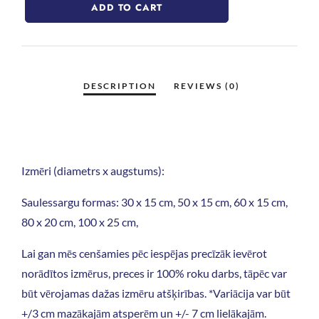
ADD TO CART
Izmēri (diametrs x augstums):
Saulessargu formas: 30 x 15 cm, 50 x 15 cm, 60 x 15 cm,
80 x 20 cm, 100 x 25 cm,
Lai gan mēs cenšamies pēc iespējas precīzāk ievērot
norādītos izmērus, preces ir 100% roku darbs, tāpēc var
būt vērojamas dažas izmēru atšķirības. *Variācija var būt
+/3 cm mazākajām atsperēm un +/- 7 cm lielākajām.