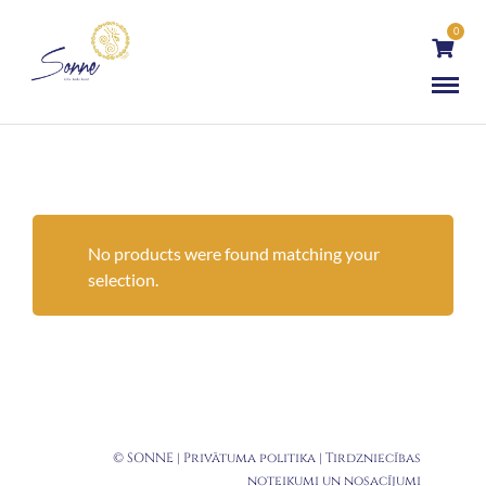
0
No products were found matching your
selection.
© SONNE |
Privātuma politika
|
Tirdzniecības
noteikumi un nosacījumi