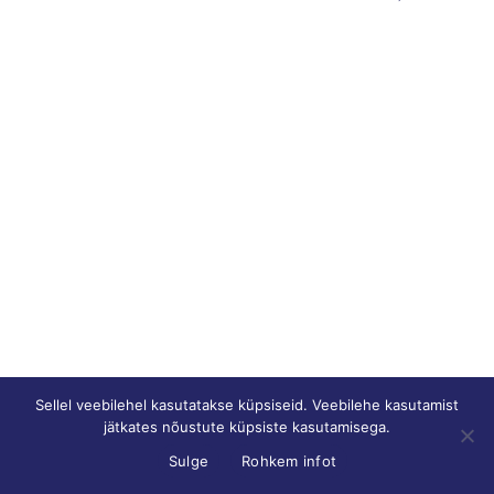
Sellel veebilehel kasutatakse küpsiseid. Veebilehe kasutamist
jätkates nõustute küpsiste kasutamisega.
Sulge
Rohkem infot