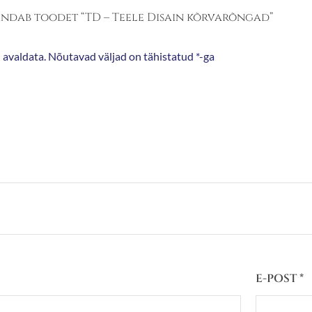
hindab toodet “TD – Teele Disain kõrvarõngad”
 avaldata.
Nõutavad väljad on tähistatud
*
-ga
E-POST
*