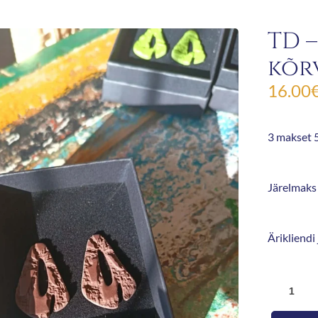
TD –
kõr
16.00
3 makset 5
Järelmaks 
Ärikliendi