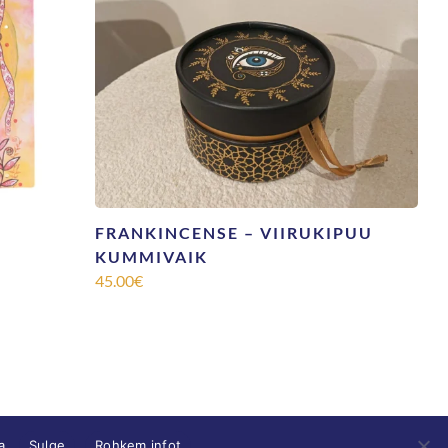
FRANKINCENSE – VIIRUKIPUU
KUMMIVAIK
45.00
€
a.
Sulge
Rohkem infot