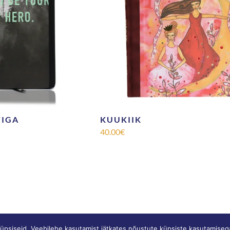
TIGA
KUUKIIK
40.00
€
© SONNE |
Privaatsustingimused
|
Müügitingimused
küpsiseid. Veebilehe kasutamist jätkates nõustute küpsiste kasutamiseg