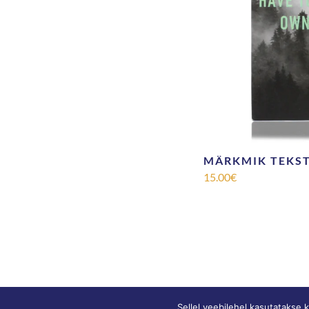
MÄRKMIK TEKS
15.00
€
Sellel veebilehel kasutatakse 