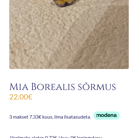
Mia Borealis sõrmus
22.00
€
3 makset 7.33€ kuus, ilma lisatasudeta.
Järelmaks alates 0.72€ / kuu, 0€ lepingutasu.