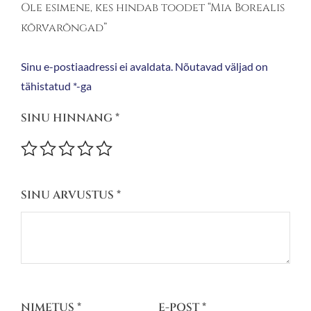
Ole esimene, kes hindab toodet “Mia Borealis
kõrvarõngad”
Sinu e-postiaadressi ei avaldata.
Nõutavad väljad on
tähistatud
*
-ga
SINU HINNANG
*
SINU ARVUSTUS
*
NIMETUS
*
E-POST
*