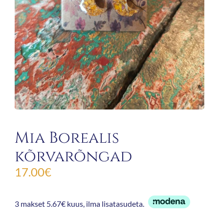
Mia Borealis
kõrvarõngad
17.00
€
3 makset 5.67€ kuus, ilma lisatasudeta.