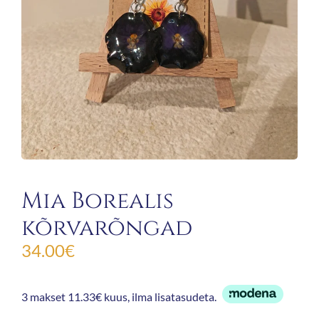
Mia Borealis
kõrvarõngad
34.00
€
3 makset 11.33€ kuus, ilma lisatasudeta.