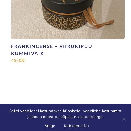
FRANKINCENSE – VIIRUKIPUU
KUMMIVAIK
45.00
€
Sellel veebilehel kasutatakse küpsiseid. Veebilehe kasutamist
jätkates nõustute küpsiste kasutamisega.
© SONNE |
Privaatsustingimused
|
Müügitingimused
Sulge
Rohkem infot