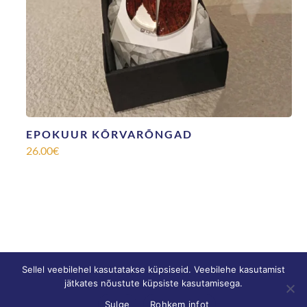
EPOKUUR KÕRVARÕNGAD
26.00
€
Sellel veebilehel kasutatakse küpsiseid. Veebilehe kasutamist
jätkates nõustute küpsiste kasutamisega.
© SONNE |
Privaatsustingimused
|
Müügitingimused
Sulge
Rohkem infot