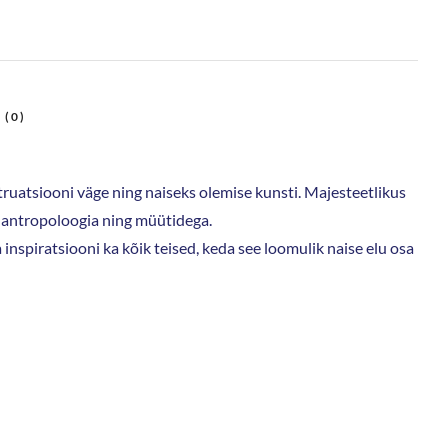
ruatsiooni väge ning naiseks olemise kunsti. Majesteetlikus
o, antropoloogia ning müütidega.
inspiratsiooni ka kõik teised, keda see loomulik naise elu osa