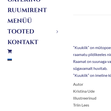
RUUMIRENT
MENÜÜ
TOOTED
KONTAKT
“Kuukiik” on mütopoeet
raamatu pildikeeles ni
Raamat on suunaga vara
sügavamalt huvitab.
“Kuukiik” on imeline k
Autor
Kristina Ude
Illustreerinud
Triin Lees