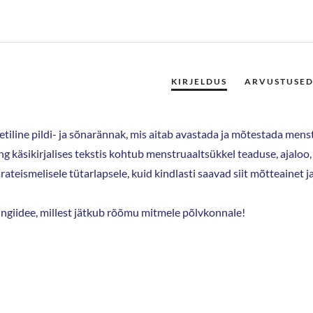
iline pildi- ja sõnarännak, mis aitab avastada ja mõtestada menst
ng käsikirjalises tekstis kohtub menstruaaltsükkel teaduse, ajalo
teismelisele tütarlapsele, kuid kindlasti saavad siit mõtteainet ja 
ingiidee, millest jätkub rõõmu mitmele põlvkonnale!