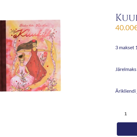
Kuu
40.00
3 makset 1
Järelmaks 
Ärikliendi