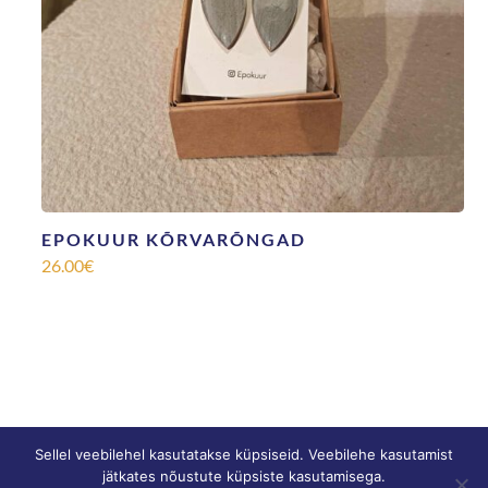
EPOKUUR KÕRVARÕNGAD
26.00
€
Sellel veebilehel kasutatakse küpsiseid. Veebilehe kasutamist
jätkates nõustute küpsiste kasutamisega.
© SONNE |
Privaatsustingimused
|