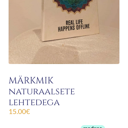
MÄRKMIK
naturaalsete
lehtedega
15.00
€