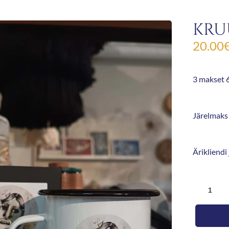
KRU
20.00
3 makset 6
Järelmaks 
Ärikliendi