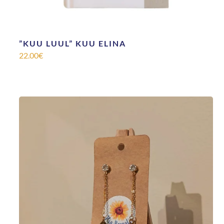
”KUU LUUL” KUU ELINA
22.00
€