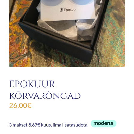
EPOKUUR
kõrvarõngad
26.00
€
3 makset 8.67€ kuus, ilma lisatasudeta.