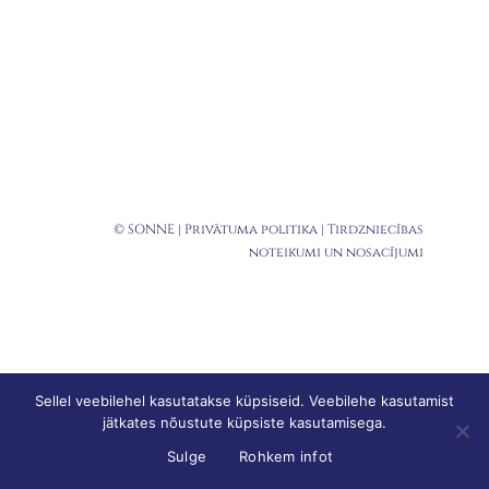
© SONNE |
Privātuma politika
|
Tirdzniecības
noteikumi un nosacījumi
Sellel veebilehel kasutatakse küpsiseid. Veebilehe kasutamist
jätkates nõustute küpsiste kasutamisega.
Sulge
Rohkem infot