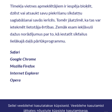
Tīmekļa vietnes apmeklētājiem ir iespēja bloķēt,
dzēst vai atsaukt savu piekrišanu sīkdatņu
saglabāšanai savās ierīcēs. Tomēr jāatzīmē, ka tas var
ietekmēt lietotāja ērtības. Zemāk esam iekļāvuši
dažus norādījumus par to, kā iestatīt sīkfailus
lielākajā daļā pārlūkprogrammu.
Safari
Google Chrome
Mozilla Firefox
Internet Explorer
Opera
Sellel veebilehel kasutatakse küpsiseid. Veebilehe kasutamist
jätkates nõustute küpsiste kasutamisega.