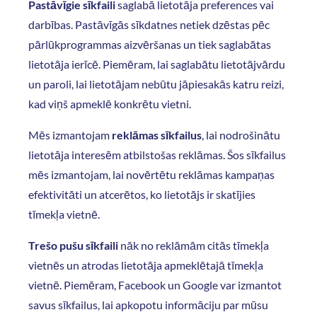
Pastāvīgie sīkfaili
saglabā lietotāja preferences vai
darbības. Pastāvīgās sīkdatnes netiek dzēstas pēc
pārlūkprogrammas aizvēršanas un tiek saglabātas
lietotāja ierīcē. Piemēram, lai saglabātu lietotājvārdu
un paroli, lai lietotājam nebūtu jāpiesakās katru reizi,
kad viņš apmeklē konkrētu vietni.
Mēs izmantojam
reklāmas sīkfailus
, lai nodrošinātu
lietotāja interesēm atbilstošas reklāmas. Šos sīkfailus
mēs izmantojam, lai novērtētu reklāmas kampaņas
efektivitāti un atcerētos, ko lietotājs ir skatījies
tīmekļa vietnē.
Trešo pušu sīkfaili
nāk no reklāmām citās tīmekļa
vietnēs un atrodas lietotāja apmeklētajā tīmekļa
vietnē. Piemēram, Facebook un Google var izmantot
savus sīkfailus, lai apkopotu informāciju par mūsu