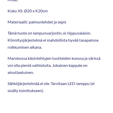
Koko XS: Ø20 x K20cm
Materiaalit: palmunlehdet ja sepis
Tämä tuote on lampunvarjostin, ei riippuvalaisin.
Kiinnitysjärjestelmä ei mahdollista hyvää tasapainoa
roikkumisen aikana.
Marokossa käsintehtyjen tuotteiden koossa ja värissä
voi olla pieniä vaihteluita. Jokainen kappale on
ainutlaatuinen.
Sähköjärjestelmää ei ole. Tarvitaan LED-lamppu (ei
sisälly toimitukseen).