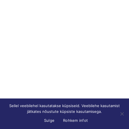
Sellel veebilehel kasutatakse küpsiseid. Veebilehe kasutamist
jätkates nõustute küpsiste kasutamisega.
Sulge
Rohkem infot