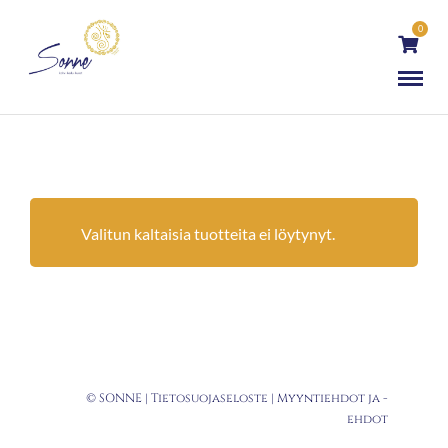
0
Valitun kaltaisia tuotteita ei löytynyt.
© SONNE |
Tietosuojaseloste
|
Myyntiehdot ja -
ehdot