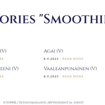
ories "Smoothi
(V)
Agai (V)
RE
8.9.2023
READ MORE
eeni (V)
Vaaleanpunainen (V)
RE
8.9.2023
READ MORE
© SONNE |
Tietosuojaseloste
|
Myyntiehdot ja -
ehdot