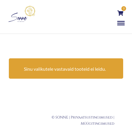
0
Sinu valikutele vastavaid tooteid ei leidu.
© SONNE |
Privaatsustingimused
|
Müügitingimused