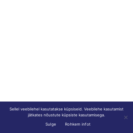
Sellel veebilehel kasutatakse küpsiseid. Veebilehe kasutamist
jätkates nõustute küpsiste kasutamisega.
Sulge
Rohkem infot