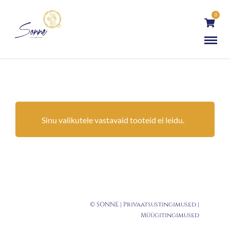
0
Sinu valikutele vastavaid tooteid ei leidu.
© SONNE |
Privaatsustingimused
|
Müügitingimused