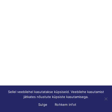
Sellel veebilehel kasutatakse küpsiseid. Veebilehe kasutamist
jätkates nõustute küpsiste kasutamisega.
Sulge
Rohkem infot