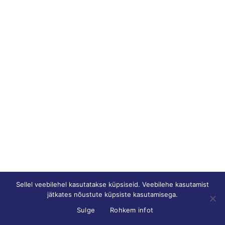
Sellel veebilehel kasutatakse küpsiseid. Veebilehe kasutamist
jätkates nõustute küpsiste kasutamisega.
Sulge
Rohkem infot