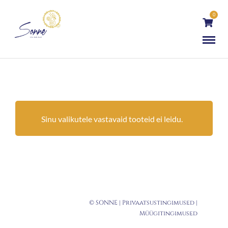
0
Sinu valikutele vastavaid tooteid ei leidu.
© SONNE |
Privaatsustingimused
|
Müügitingimused