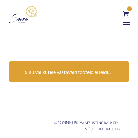
0
Sinu valikutele vastavaid tooteid ei leidu.
© SONNE |
Privaatsustingimused
|
Müügitingimused