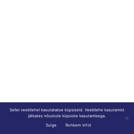
Sellel veebilehel kasutatakse küpsiseid. Veebilehe kasutamist
jätkates nõustute küpsiste kasutamisega.
Sulge
Rohkem infot