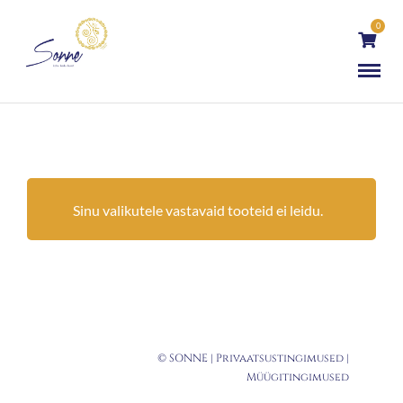
0
Sinu valikutele vastavaid tooteid ei leidu.
© SONNE |
Privaatsustingimused
|
Müügitingimused