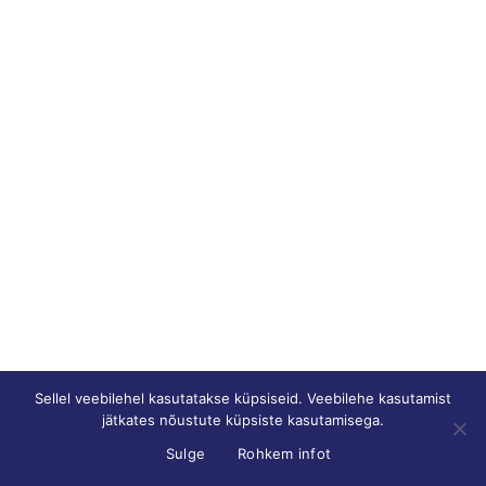
Sellel veebilehel kasutatakse küpsiseid. Veebilehe kasutamist
jätkates nõustute küpsiste kasutamisega.
Sulge
Rohkem infot