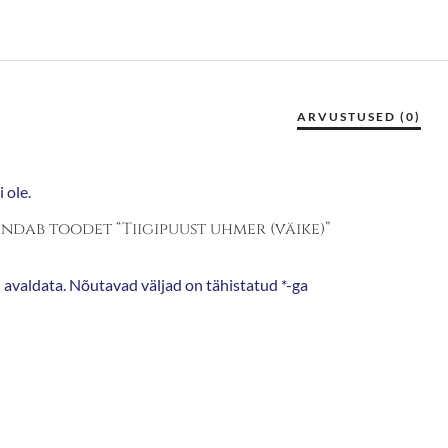
 ole.
indab toodet “Tiigipuust uhmer (väike)”
 avaldata.
Nõutavad väljad on tähistatud
*
-ga