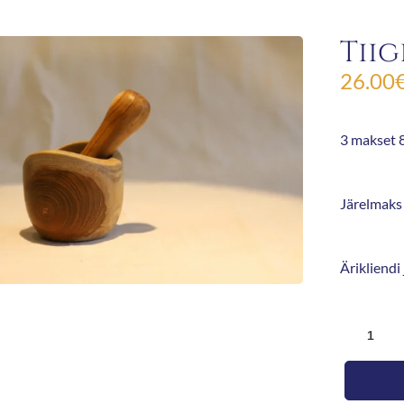
Tiig
26.00
3 makset 8
Järelmaks 
Ärikliendi