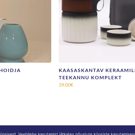
 HOIDJA
KAASASKANTAV KERAAMIL
TEEKANNU KOMPLEKT
39.00
€
© SONNE |
Privaatsustingimused
|
Müügitingimused
küpsiseid. Veebilehe kasutamist jätkates nõustute küpsiste kasutamiseg