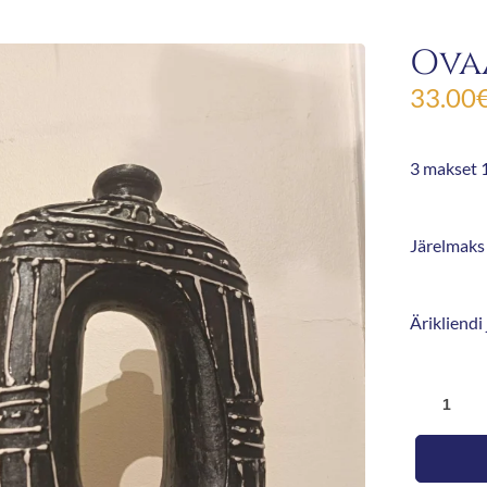
Ova
33.00
3 makset 1
Järelmaks 
Ärikliendi