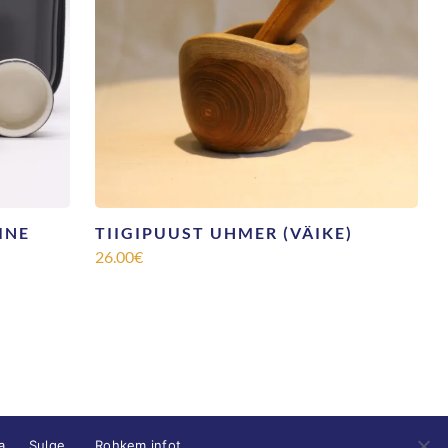
INE
TIIGIPUUST UHMER (VÄIKE)
26.00
€
a.
Sulge
Rohkem infot