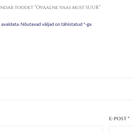
hindab toodet “Ovaalne vaas must SUUR”
 avaldata.
Nõutavad väljad on tähistatud
*
-ga
E-POST
*