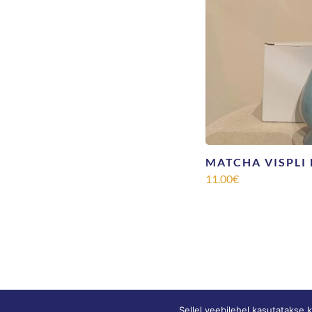
MATCHA VISPLI
11.00
€
Sellel veebilehel kasutatakse 