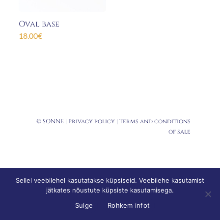
Oval base
18.00
€
© SONNE |
Privacy policy
|
Terms and conditions
of sale
Sellel veebilehel kasutatakse küpsiseid. Veebilehe kasutamist
jätkates nõustute küpsiste kasutamisega.
Sulge
Rohkem infot