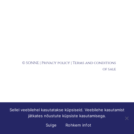
© SONNE |
Privacy policy
|
Terms and conditions
of sale
Sellel veebilehel kasutatakse küpsiseid. Veebilehe kasutamist
jätkates nõustute küpsiste kasutamisega.
Sulge
Rohkem infot