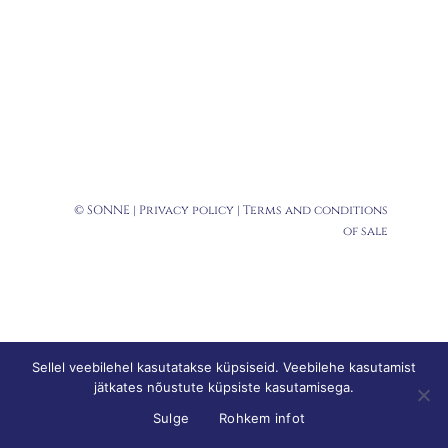
© SONNE |
Privacy policy
|
Terms and conditions
of sale
Sellel veebilehel kasutatakse küpsiseid. Veebilehe kasutamist
jätkates nõustute küpsiste kasutamisega.
Sulge
Rohkem infot