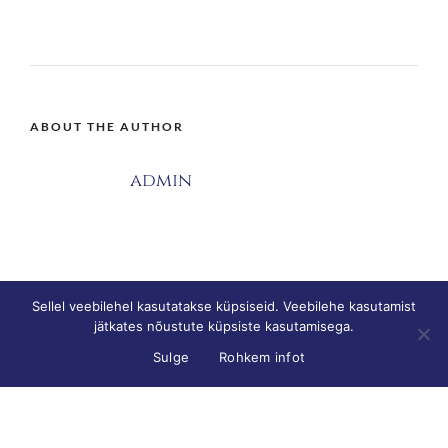
ABOUT THE AUTHOR
admin
Sellel veebilehel kasutatakse küpsiseid. Veebilehe kasutamist
jätkates nõustute küpsiste kasutamisega.
Sulge
Rohkem infot