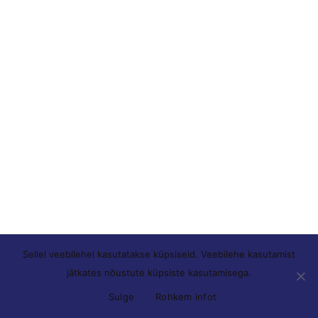
Sellel veebilehel kasutatakse küpsiseid. Veebilehe kasutamist
jätkates nõustute küpsiste kasutamisega.
Sulge
Rohkem infot